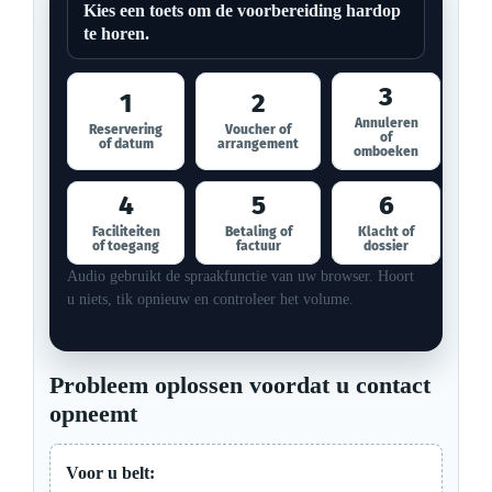
Kies een toets om de voorbereiding hardop
te horen.
3
1
2
Annuleren
Reservering
Voucher of
of
of datum
arrangement
omboeken
4
5
6
Faciliteiten
Betaling of
Klacht of
of toegang
factuur
dossier
Audio gebruikt de spraakfunctie van uw browser. Hoort
u niets, tik opnieuw en controleer het volume.
Probleem oplossen voordat u contact
opneemt
Voor u belt: